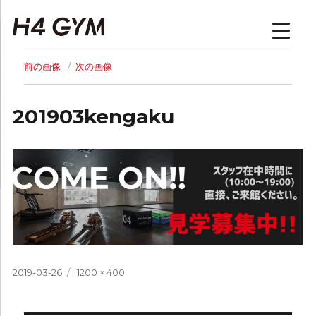
H4GYM | トップページ
前の画像
次の画像
201903kengaku
投
フ
2019-03-26
1200 × 400
稿
ル
日:
サ