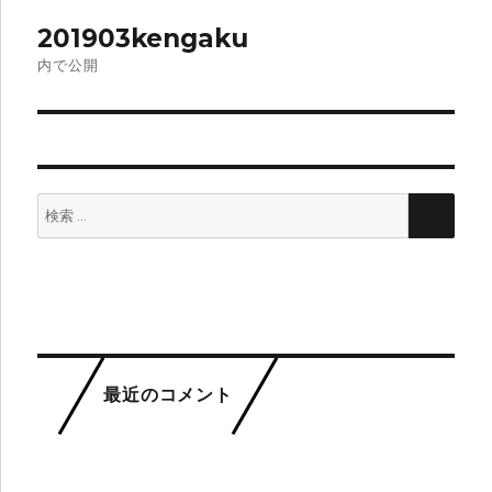
イ
投
ズ
201903kengaku
稿
内で公開
ナ
ビ
ゲ
検
検
ー
索:
索
シ
ョ
ン
最近のコメント