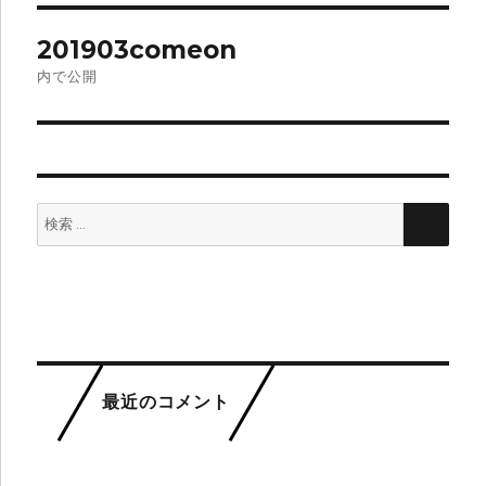
イ
投
ズ
201903comeon
稿
内で公開
ナ
ビ
ゲ
検
検
ー
索:
索
シ
ョ
ン
最近のコメント