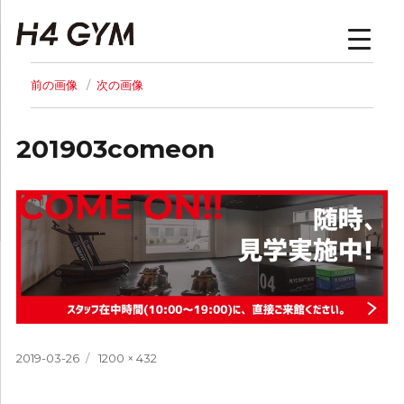
H4GYM | トップページ
前の画像
次の画像
201903comeon
投
フ
2019-03-26
1200 × 432
稿
ル
日:
サ