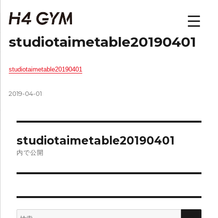
H4GYM | トップページ
studiotaimetable20190401
studiotaimetable20190401
投
2019-04-01
稿
日:
投
studiotaimetable20190401
稿
内で公開
ナ
ビ
ゲ
検
検