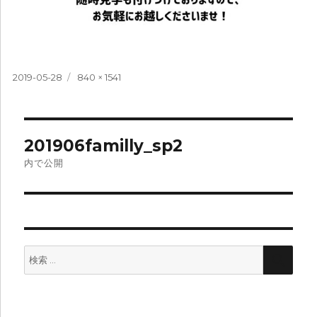
投
フ
2019-05-28
840 × 1541
稿
ル
日:
サ
イ
投
ズ
201906familly_sp2
稿
内で公開
ナ
ビ
ゲ
検
検
ー
索:
索
シ